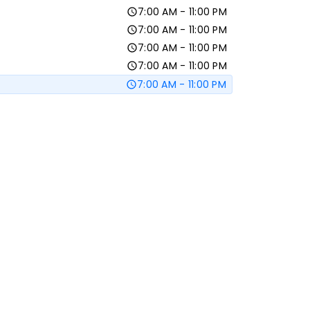
7:00 AM - 11:00 PM
7:00 AM - 11:00 PM
7:00 AM - 11:00 PM
7:00 AM - 11:00 PM
7:00 AM - 11:00 PM