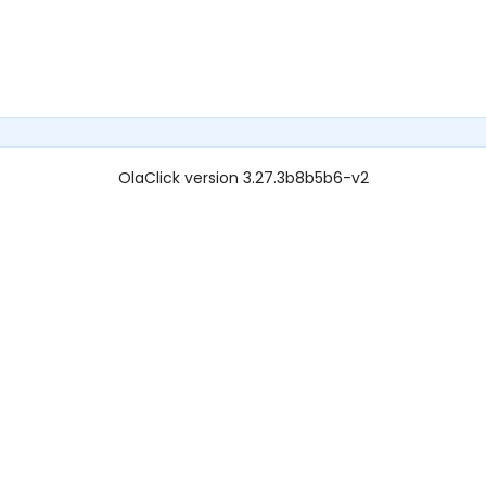
OlaClick version 3.27.3b8b5b6-v2