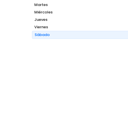
Martes
Miércoles
Jueves
Viernes
Sábado